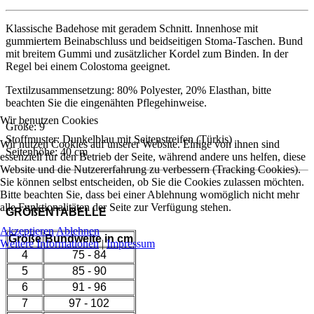
Klassische Badehose mit geradem Schnitt. Innenhose mit
gummiertem Beinabschluss und beidseitigen Stoma-Taschen. Bund
mit breitem Gummi und zusätzlicher Kordel zum Binden. In der
Regel bei einem Colostoma geeignet.
Textilzusammensetzung: 80% Polyester, 20% Elasthan, bitte
beachten Sie die eingenähten Pflegehinweise.
Wir benutzen Cookies
Größe: 9
Stoffmuster: Dunkelblau mit Seitenstreifen (Türkis)
Wir nutzen Cookies auf unserer Website. Einige von ihnen sind
Seitenhöhe: 40 cm
essenziell für den Betrieb der Seite, während andere uns helfen, diese
Website und die Nutzererfahrung zu verbessern (Tracking Cookies).
Sie können selbst entscheiden, ob Sie die Cookies zulassen möchten.
Bitte beachten Sie, dass bei einer Ablehnung womöglich nicht mehr
alle Funktionalitäten der Seite zur Verfügung stehen.
GRÖßENTABELLE
Akzeptieren
Ablehnen
Größe
Bundweite in cm
Weitere Informationen
|
Impressum
4
75 - 84
5
85 - 90
6
91 - 96
7
97 - 102