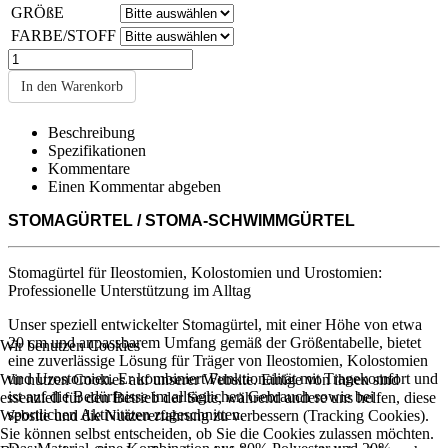
GRÖßE
FARBE/STOFF
In den Warenkorb
Beschreibung
Spezifikationen
Kommentare
Einen Kommentar abgeben
STOMAGÜRTEL / STOMA-SCHWIMMGÜRTEL
Stomagürtel für Ileostomien, Kolostomien und Urostomien:
Professionelle Unterstützung im Alltag
Unser speziell entwickelter Stomagürtel, mit einer Höhe von etwa
20 cm und anpassbarem Umfang gemäß der Größentabelle, bietet
Wir benutzen Cookies
eine zuverlässige Lösung für Träger von Ileostomien, Kolostomien
und Urostomien. Er kombiniert Funktionalität mit Tragekomfort und
Wir nutzen Cookies auf unserer Website. Einige von ihnen sind
ist auf die Bedürfnisse im alltäglichen Gebrauch sowie bei
essenziell für den Betrieb der Seite, während andere uns helfen, diese
sportlichen Aktivitäten zugeschnitten.
Website und die Nutzererfahrung zu verbessern (Tracking Cookies).
Sie können selbst entscheiden, ob Sie die Cookies zulassen möchten.