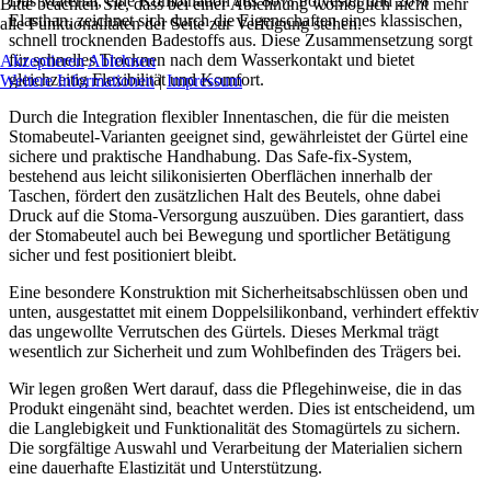
Das Material, eine Kombination aus 80% Polyester und 20%
Bitte beachten Sie, dass bei einer Ablehnung womöglich nicht mehr
Elasthan, zeichnet sich durch die Eigenschaften eines klassischen,
alle Funktionalitäten der Seite zur Verfügung stehen.
schnell trocknenden Badestoffs aus. Diese Zusammensetzung sorgt
für schnelles Trocknen nach dem Wasserkontakt und bietet
Akzeptieren
Ablehnen
gleichzeitig Flexibilität und Komfort.
Weitere Informationen
|
Impressum
Durch die Integration flexibler Innentaschen, die für die meisten
Stomabeutel-Varianten geeignet sind, gewährleistet der Gürtel eine
sichere und praktische Handhabung. Das Safe-fix-System,
bestehend aus leicht silikonisierten Oberflächen innerhalb der
Taschen, fördert den zusätzlichen Halt des Beutels, ohne dabei
Druck auf die Stoma-Versorgung auszuüben. Dies garantiert, dass
der Stomabeutel auch bei Bewegung und sportlicher Betätigung
sicher und fest positioniert bleibt.
Eine besondere Konstruktion mit Sicherheitsabschlüssen oben und
unten, ausgestattet mit einem Doppelsilikonband, verhindert effektiv
das ungewollte Verrutschen des Gürtels. Dieses Merkmal trägt
wesentlich zur Sicherheit und zum Wohlbefinden des Trägers bei.
Wir legen großen Wert darauf, dass die Pflegehinweise, die in das
Produkt eingenäht sind, beachtet werden. Dies ist entscheidend, um
die Langlebigkeit und Funktionalität des Stomagürtels zu sichern.
Die sorgfältige Auswahl und Verarbeitung der Materialien sichern
eine dauerhafte Elastizität und Unterstützung.