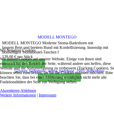
MODELL MONTEGO
MODELL MONTEGO Moderne Stoma-Badeshorts mit
langem Bein und breitem Bund mit Kordelfixierung. Innenslip mit
Wir benutzen Cookies
beidseitigen Stomabeutel-Taschen f
139,00 €
pro Stück
Wir nutzen Cookies auf unserer Website. Einige von ihnen sind
Wählen Sie Optionen aus
essenziell für den Betrieb der Seite, während andere uns helfen, diese
Website und die Nutzererfahrung zu verbessern (Tracking Cookies). Si
können selbst entscheiden, ob Sie die Cookies zulassen möchten. Bitte
beachten Sie, dass bei einer Ablehnung womöglich nicht mehr alle
Wählen Sie Optionen aus
Funktionalitäten der Seite zur Verfügung stehen.
Akzeptieren
Ablehnen
Weitere Informationen
|
Impressum