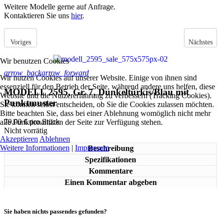
Weitere Modelle gerne auf Anfrage.
Kontaktieren Sie uns
hier
.
Voriges
Nächstes
Wir benutzen Cookies
arrow_back
arrow_forward
Wir nutzen Cookies auf unserer Website. Einige von ihnen sind
essenziell für den Betrieb der Seite, während andere uns helfen, diese
MODELL 2595, Gr. 7, Dunkeltürkis/Blau mit
Website und die Nutzererfahrung zu verbessern (Tracking Cookies).
Punktmuster
Sie können selbst entscheiden, ob Sie die Cookies zulassen möchten.
Bitte beachten Sie, dass bei einer Ablehnung womöglich nicht mehr
79,00 €
pro Stück
alle Funktionalitäten der Seite zur Verfügung stehen.
Nicht vorrätig
Akzeptieren
Ablehnen
Weitere Informationen
|
Impressum
Beschreibung
Spezifikationen
Kommentare
Einen Kommentar abgeben
Sie haben nichts passendes gefunden?